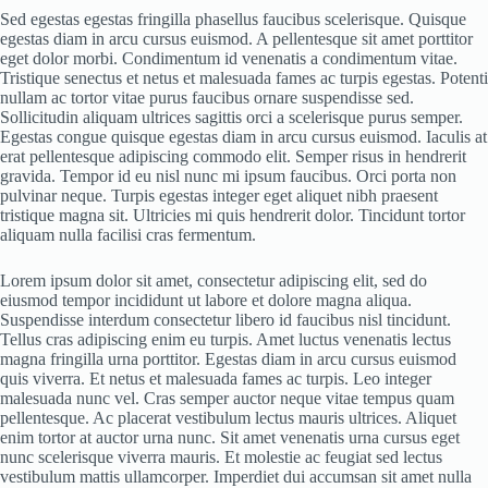
Sed egestas egestas fringilla phasellus faucibus scelerisque. Quisque
egestas diam in arcu cursus euismod. A pellentesque sit amet porttitor
eget dolor morbi. Condimentum id venenatis a condimentum vitae.
Tristique senectus et netus et malesuada fames ac turpis egestas. Potenti
nullam ac tortor vitae purus faucibus ornare suspendisse sed.
Sollicitudin aliquam ultrices sagittis orci a scelerisque purus semper.
Egestas congue quisque egestas diam in arcu cursus euismod. Iaculis at
erat pellentesque adipiscing commodo elit. Semper risus in hendrerit
gravida. Tempor id eu nisl nunc mi ipsum faucibus. Orci porta non
pulvinar neque. Turpis egestas integer eget aliquet nibh praesent
tristique magna sit. Ultricies mi quis hendrerit dolor. Tincidunt tortor
aliquam nulla facilisi cras fermentum.
Lorem ipsum dolor sit amet, consectetur adipiscing elit, sed do
eiusmod tempor incididunt ut labore et dolore magna aliqua.
Suspendisse interdum consectetur libero id faucibus nisl tincidunt.
Tellus cras adipiscing enim eu turpis. Amet luctus venenatis lectus
magna fringilla urna porttitor. Egestas diam in arcu cursus euismod
quis viverra. Et netus et malesuada fames ac turpis. Leo integer
malesuada nunc vel. Cras semper auctor neque vitae tempus quam
pellentesque. Ac placerat vestibulum lectus mauris ultrices. Aliquet
enim tortor at auctor urna nunc. Sit amet venenatis urna cursus eget
nunc scelerisque viverra mauris. Et molestie ac feugiat sed lectus
vestibulum mattis ullamcorper. Imperdiet dui accumsan sit amet nulla