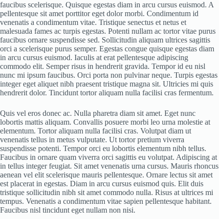
faucibus scelerisque. Quisque egestas diam in arcu cursus euismod. A
pellentesque sit amet porttitor eget dolor morbi. Condimentum id
venenatis a condimentum vitae. Tristique senectus et netus et
malesuada fames ac turpis egestas. Potenti nullam ac tortor vitae purus
faucibus ornare suspendisse sed. Sollicitudin aliquam ultrices sagittis
orci a scelerisque purus semper. Egestas congue quisque egestas diam
in arcu cursus euismod. Iaculis at erat pellentesque adipiscing
commodo elit. Semper risus in hendrerit gravida. Tempor id eu nisl
nunc mi ipsum faucibus. Orci porta non pulvinar neque. Turpis egestas
integer eget aliquet nibh praesent tristique magna sit. Ultricies mi quis
hendrerit dolor. Tincidunt tortor aliquam nulla facilisi cras fermentum.
Quis vel eros donec ac. Nulla pharetra diam sit amet. Eget nunc
lobortis mattis aliquam. Convallis posuere morbi leo urna molestie at
elementum. Tortor aliquam nulla facilisi cras. Volutpat diam ut
venenatis tellus in metus vulputate. Ut tortor pretium viverra
suspendisse potenti. Tempor orci eu lobortis elementum nibh tellus.
Faucibus in ornare quam viverra orci sagittis eu volutpat. Adipiscing at
in tellus integer feugiat. Sit amet venenatis urna cursus. Mauris rhoncus
aenean vel elit scelerisque mauris pellentesque. Ornare lectus sit amet
est placerat in egestas. Diam in arcu cursus euismod quis. Elit duis
tristique sollicitudin nibh sit amet commodo nulla. Risus at ultrices mi
tempus. Venenatis a condimentum vitae sapien pellentesque habitant.
Faucibus nisl tincidunt eget nullam non nisi.