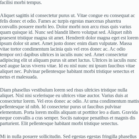
facilisi morbi tempus.
Aliquet sagittis id consectetur purus ut. Vitae congue eu consequat ac
felis donec et odio. Fames ac turpis egestas maecenas pharetra
convallis posuere morbi leo. Dolor morbi non arcu risus quis varius
quam quisque id. Nunc sed blandit libero volutpat sed. Aliquet nibh
praesent tristique magna sit amet. Hendrerit dolor magna eget est lorem
ipsum dolor sit amet. Amet justo donec enim diam vulputate. Massa
vitae tortor condimentum lacinia quis vel eros donec ac. Ac odio
tempor orci dapibus ultrices in iaculis nunc sed. Amet consectetur
adipiscing elit ut aliquam purus sit amet luctus. Ultrices in iaculis nunc
sed augue lacus viverra vitae. Id eu nisl nunc mi ipsum faucibus vitae
aliquet nec. Pulvinar pellentesque habitant morbi tristique senectus et
netus et malesuada.
Diam phasellus vestibulum lorem sed risus ultricies tristique nulla
aliquet. Nisl nisi scelerisque eu ultrices vitae auctor. Varius duis at
consectetur lorem. Vel eros donec ac odio. At urna condimentum mattis
pellentesque id nibh. Id consectetur purus ut faucibus pulvinar
elementum. Porta lorem mollis aliquam ut porttitor leo a diam. Gravida
neque convallis a cras semper. Sociis natoque penatibus et magnis dis
parturient. Elit pellentesque habitant morbi tristique senectus.
Mi in nulla posuere sollicitudin. Sed egestas egestas fringilla phasellus